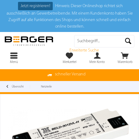
Jetzt registrieren!
Hinweis: Dieser Onlineshop richtet sich
ausschließlich an Gewerbetreibende. Mit einem Kundenkonto haben Sie
Zugriff auf alle Funktionen des Shops und können schnell und einfach
online bestellen.
Erweiterte Suche
Menü
Merkzettel
Mein Konto
Warenkorb
schneller Versand
Übersicht
Netzteile