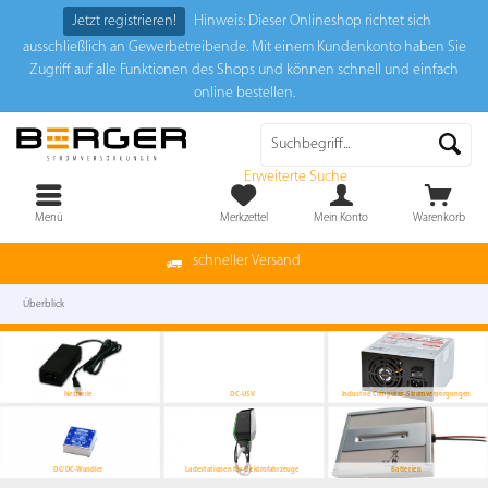
Jetzt registrieren!
Hinweis: Dieser Onlineshop richtet sich
ausschließlich an Gewerbetreibende. Mit einem Kundenkonto haben Sie
Zugriff auf alle Funktionen des Shops und können schnell und einfach
online bestellen.
Erweiterte Suche
Menü
Merkzettel
Mein Konto
Warenkorb
schneller Versand
Überblick
Netzteile
DC-USV
Industrie Computer-Stromversorgungen
DC/DC-Wandler
Ladestationen für Elektrofahrzeuge
Batterien