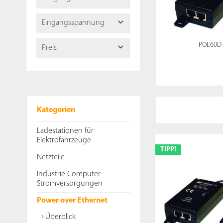
von
12 V
bis
56 V
Eingangsspannung
von
0 mA
bis
3750
mA
POE60D-
Preis
von
36 V
bis
100 V
von
25,21 €
bis
126,05 €
Kategorien
Ladestationen für
Elektrofahrzeuge
TIPP!
Netzteile
Industrie Computer-
Stromversorgungen
Power over Ethernet
Überblick