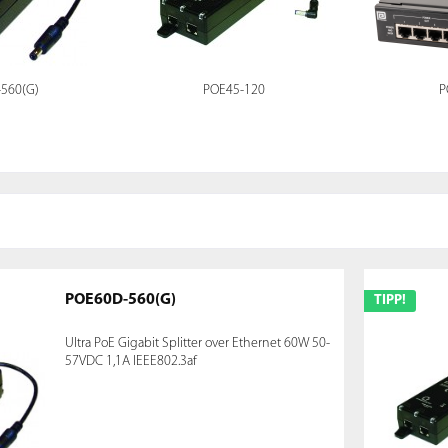
560(G)
POE45-120
P
POE60D-560(G)
TIPP!
Ultra PoE Gigabit Splitter over Ethernet 60W 50-
57VDC 1,1A IEEE802.3af