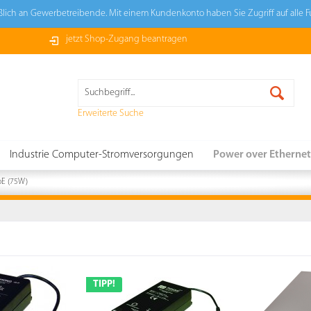
ießlich an Gewerbetreibende. Mit einem Kundenkonto haben Sie Zugriff auf alle 
jetzt Shop-Zugang beantragen
Erweiterte Suche
Industrie Computer-Stromversorgungen
Power over Ethernet
oE (75W)
TIPP!