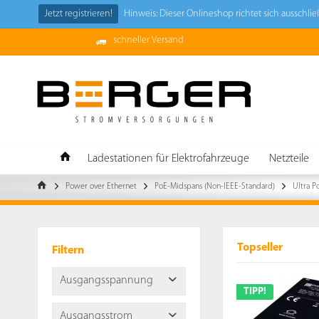
Jetzt registrieren!
Hinweis: Dieser Onlineshop richtet sich ausschl
schneller Versand
Ladestationen für Elektrofahrzeuge
Netzteile
Power over Ethernet
PoE-Midspans (Non-IEEE-Standard)
Ultra P
Topseller
Filtern
Ausgangsspannung
TIPP!
Ausgangsstrom