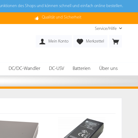
Funktionen des Shops und können schnell und einfach online bestellen.
Qualität und Sicherheit
Service/Hilfe
Mein Konto
Merkzettel
DC/DC-Wandler
DC-USV
Batterien
Über uns