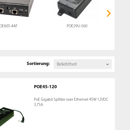
OE60S-4AF
POE29U-560
Sortierung:
POE45-120
PoE Gigabit Splitter over Ethernet 45W 12VDC
3,75A