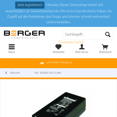
Jetzt registrieren!
Hinweis: Dieser Onlineshop richtet sich
ausschließlich an Gewerbetreibende. Mit einem Kundenkonto haben Sie
Zugriff auf alle Funktionen des Shops und können schnell und einfach
online bestellen.
Erweiterte Suche
Menü
Merkzettel
Mein Konto
Warenkorb
schneller Versand
Übersicht
PoE - IEEE802.3af (15,4W)