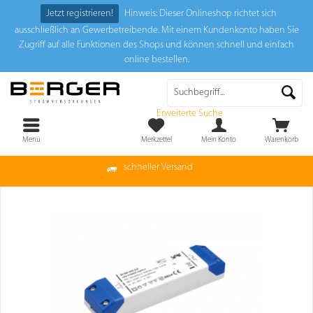
Jetzt registrieren!
Hinweis: Dieser Onlineshop richtet sich
ausschließlich an Gewerbetreibende. Mit einem Kundenkonto haben Sie
Zugriff auf alle Funktionen des Shops und können schnell und einfach
online bestellen.
Erweiterte Suche
Menü
Merkzettel
Mein Konto
Warenkorb
schneller Versand