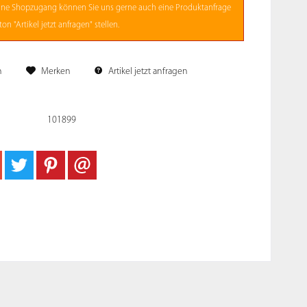
ne
Shopzugang
können Sie uns gerne auch eine Produktanfrage
on "Artikel jetzt anfragen" stellen.
n
Merken
Artikel jetzt anfragen
101899