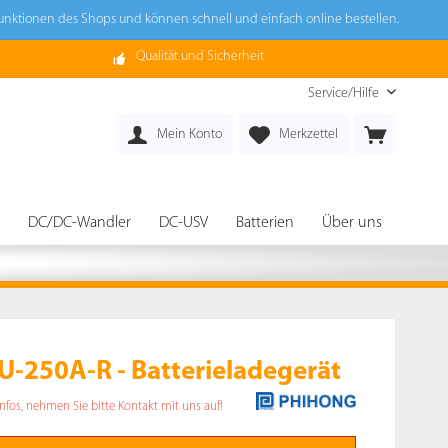
Funktionen des Shops und können schnell und einfach online bestellen.
Qualität und Sicherheit
Service/Hilfe
Mein Konto
Merkzettel
DC/DC-Wandler
DC-USV
Batterien
Über uns
-250A-R - Batterieladegerät
Infos, nehmen Sie bitte Kontakt mit uns auf!