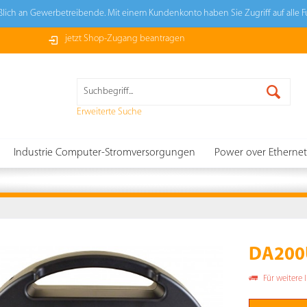
ießlich an Gewerbetreibende. Mit einem Kundenkonto haben Sie Zugriff auf alle 
jetzt Shop-Zugang beantragen
Erweiterte Suche
Industrie Computer-Stromversorgungen
Power over Ethernet
DA200U
Für weitere 