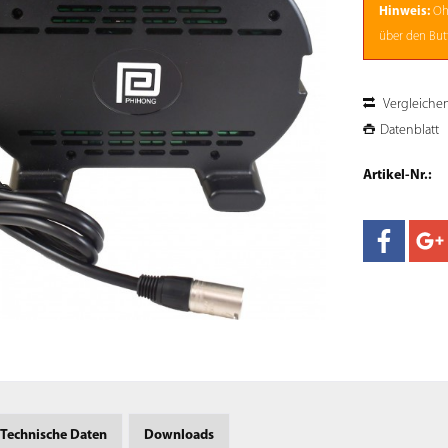
Hinweis:
Oh
über den Butt
Vergleiche
Datenblatt
Artikel-Nr.:
Technische Daten
Downloads