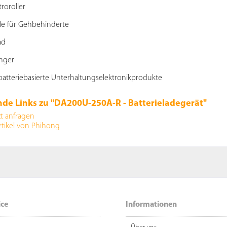
troroller
le für Gehbehinderte
ad
nger
atteriebasierte Unterhaltungselektronikprodukte
de Links zu "DA200U-250A-R - Batterieladegerät"
zt anfragen
rtikel von Phihong
ice
Informationen