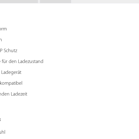
orm
m
P Schutz
 für den Ladezustand
 Ladegerät
kompatibel
nden Ladezeit
:
uhl