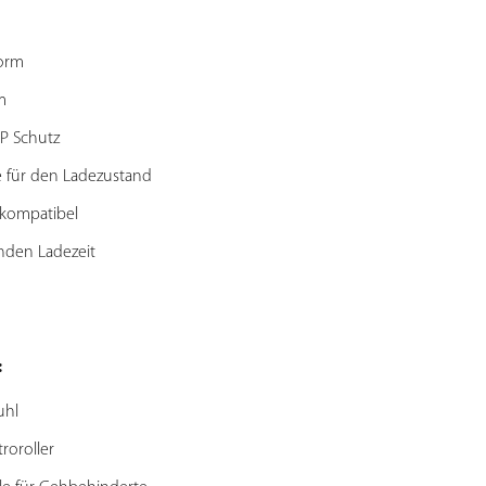
orm
m
P Schutz
 für den Ladezustand
kompatibel
nden Ladezeit
:
uhl
troroller