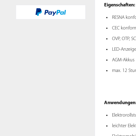
Eigenschaften:
RESNA konf
CEC konfor
OVP, OTP, SC
LED-Anzeige
AGM-Akkus 
max. 12 Stu
Anwendungen
Elektrorollst
leichter Elek