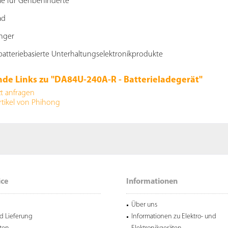
le für Gehbehinderte
ad
nger
atteriebasierte Unterhaltungselektronikprodukte
de Links zu "DA84U-240A-R - Batterieladegerät"
zt anfragen
rtikel von Phihong
ice
Informationen
Über uns
d Lieferung
Informationen zu Elektro- und