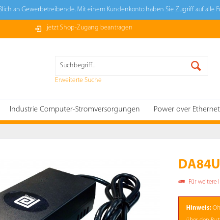
ießlich an Gewerbetreibende. Mit einem Kundenkonto haben Sie Zugriff auf alle 
jetzt Shop-Zugang beantragen
Erweiterte Suche
Industrie Computer-Stromversorgungen
Power over Ethernet
DA84U-
Für weitere 
Hinweis:
Oh