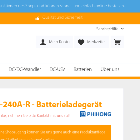
Funktionen des Shops und können schnell und einfach online bestellen.
Qualität und Sicherheit
Service/Hilfe
Mein Konto
Merkzettel
DC/DC-Wandler
DC-USV
Batterien
Über uns
240A-R - Batterieladegerät
Infos, nehmen Sie bitte Kontakt mit uns auf!
ne
Shopzugang
können Sie uns gerne auch eine Produktanfrage