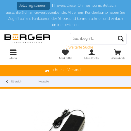
Jetzt registrieren!
Hinweis: Dieser Onlineshop richtet sich
ausschließlich an Gewerbetreibende. Mit einem Kundenkonto haben Sie
Zugriff auf alle Funktionen des Shops und können schnell und einfach
online bestellen.
Erweiterte Suche
Menü
Merkzettel
Mein Konto
Warenkorb
schneller Versand
Übersicht
Netzteile