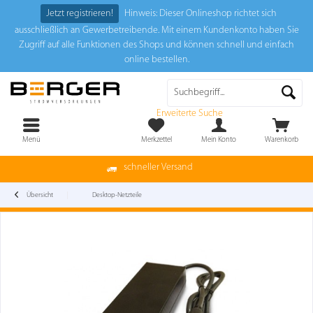
Jetzt registrieren!
Hinweis: Dieser Onlineshop richtet sich
ausschließlich an Gewerbetreibende. Mit einem Kundenkonto haben Sie
Zugriff auf alle Funktionen des Shops und können schnell und einfach
online bestellen.
Erweiterte Suche
Menü
Merkzettel
Mein Konto
Warenkorb
schneller Versand
Übersicht
Desktop-Netzteile