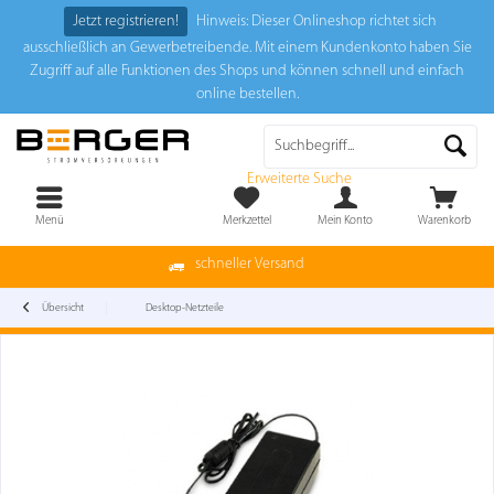
Jetzt registrieren!
Hinweis: Dieser Onlineshop richtet sich
ausschließlich an Gewerbetreibende. Mit einem Kundenkonto haben Sie
Zugriff auf alle Funktionen des Shops und können schnell und einfach
online bestellen.
Erweiterte Suche
Menü
Merkzettel
Mein Konto
Warenkorb
schneller Versand
Übersicht
Desktop-Netzteile