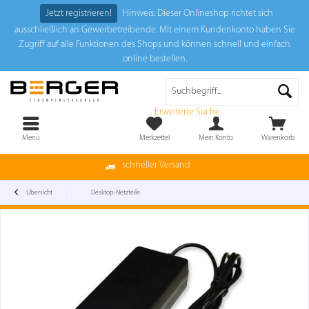
Jetzt registrieren!
Hinweis: Dieser Onlineshop richtet sich
ausschließlich an Gewerbetreibende. Mit einem Kundenkonto haben Sie
Zugriff auf alle Funktionen des Shops und können schnell und einfach
online bestellen.
Erweiterte Suche
Menü
Merkzettel
Mein Konto
Warenkorb
schneller Versand
Übersicht
Desktop-Netzteile