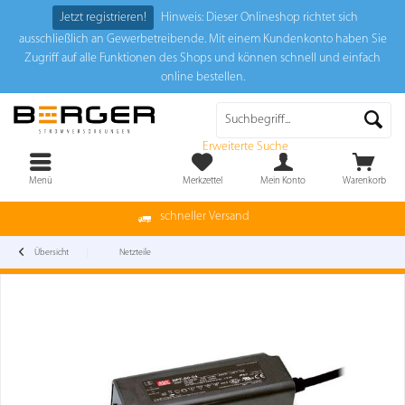
Jetzt registrieren!
Hinweis: Dieser Onlineshop richtet sich
ausschließlich an Gewerbetreibende. Mit einem Kundenkonto haben Sie
Zugriff auf alle Funktionen des Shops und können schnell und einfach
online bestellen.
Erweiterte Suche
Menü
Merkzettel
Mein Konto
Warenkorb
schneller Versand
Übersicht
Netzteile