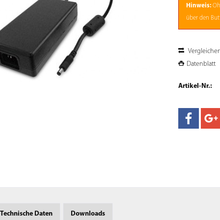
Hinweis:
Oh
über den Butt
Vergleiche
Datenblatt
Artikel-Nr.:
Technische Daten
Downloads