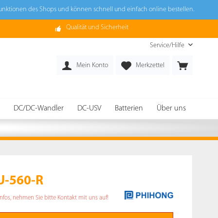
Funktionen des Shops und können schnell und einfach online bestellen.
Qualität und Sicherheit
Service/Hilfe
Mein Konto
Merkzettel
DC/DC-Wandler
DC-USV
Batterien
Über uns
U-560-R
Infos, nehmen Sie bitte Kontakt mit uns auf!