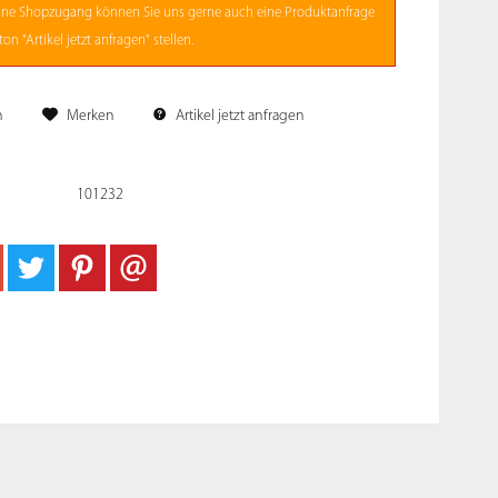
ne
Shopzugang
können Sie uns gerne auch eine Produktanfrage
on "Artikel jetzt anfragen" stellen.
n
Merken
Artikel jetzt anfragen
101232