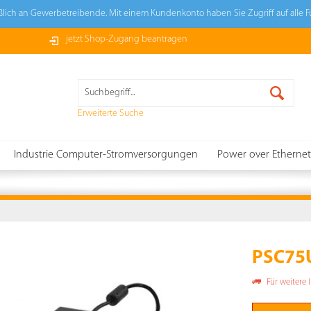
ießlich an Gewerbetreibende. Mit einem Kundenkonto haben Sie Zugriff auf alle 
jetzt Shop-Zugang beantragen
Erweiterte Suche
Industrie Computer-Stromversorgungen
Power over Ethernet
PSC75
Für weitere 