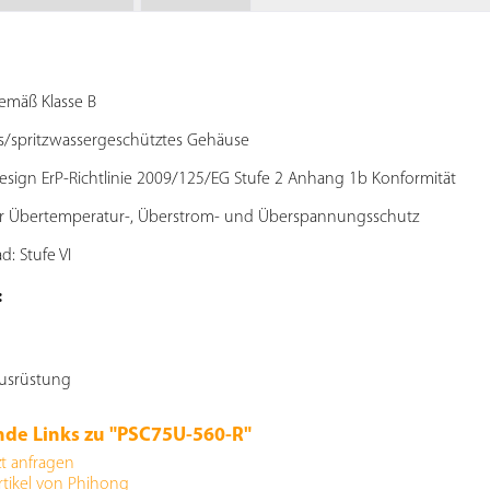
gemäß Klasse B
s/spritzwassergeschütztes Gehäuse
esign ErP-Richtlinie 2009/125/EG Stufe 2 Anhang 1b Konformität
er Übertemperatur-, Überstrom- und Überspannungsschutz
: Stufe VI
:
ausrüstung
nde Links zu "PSC75U-560-R"
zt anfragen
rtikel von Phihong