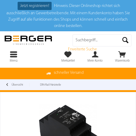
Jetzt registrieren!
Hinweis: Dieser Onlineshop richtet sich
ausschließlich an Gewerbetreibende. Mit einem Kundenkonto haben Sie
Zugriff auf alle Funktionen des Shops und können schnell und einfach
online bestellen.
Erweiterte Suche
Menü
Merkzettel
Mein Konto
Warenkorb
schneller Versand
Übersicht
DIN-Rail-Netzteile