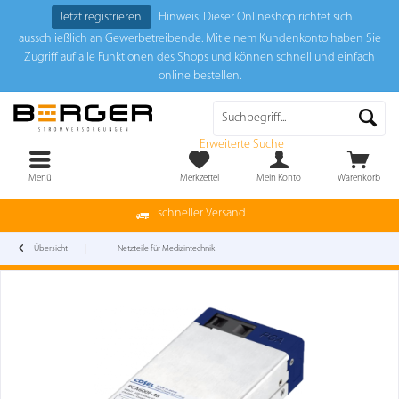
Jetzt registrieren!
Hinweis: Dieser Onlineshop richtet sich
ausschließlich an Gewerbetreibende. Mit einem Kundenkonto haben Sie
Zugriff auf alle Funktionen des Shops und können schnell und einfach
online bestellen.
Erweiterte Suche
Menü
Merkzettel
Mein Konto
Warenkorb
schneller Versand
Übersicht
Netzteile für Medizintechnik