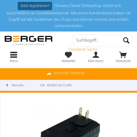
Jetzt registrieren!
Hinweis: Dieser Onlineshop richtet sich
ausschließlich an Gewerbetreibende. Mit einem Kundenkonto haben Sie
Zugriff auf alle Funktionen des Shops und können schnell und einfach
online bestellen.
Erweiterte Suche
Menü
Merkzettel
Mein Konto
Warenkorb
schneller Versand
Übersicht
PoE - IEEE802.3af (15,4W)