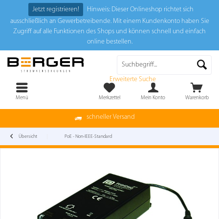
Jetzt registrieren!
Hinweis: Dieser Onlineshop richtet sich
ausschließlich an Gewerbetreibende. Mit einem Kundenkonto haben Sie
Zugriff auf alle Funktionen des Shops und können schnell und einfach
online bestellen.
Erweiterte Suche
Menü
Merkzettel
Mein Konto
Warenkorb
schneller Versand
Übersicht
PoE - Non-IEEE-Standard