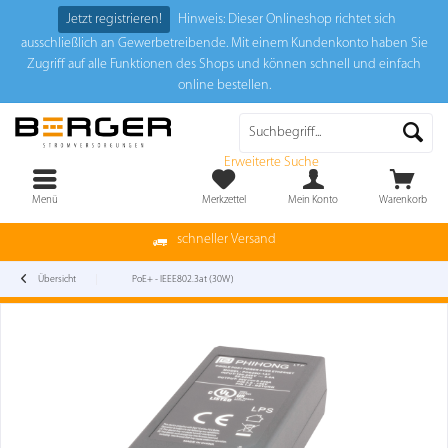
Jetzt registrieren!
Hinweis: Dieser Onlineshop richtet sich
ausschließlich an Gewerbetreibende. Mit einem Kundenkonto haben Sie
Zugriff auf alle Funktionen des Shops und können schnell und einfach
online bestellen.
Erweiterte Suche
Menü
Merkzettel
Mein Konto
Warenkorb
schneller Versand
Übersicht
PoE+ - IEEE802.3at (30W)