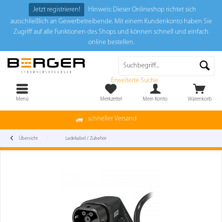
Jetzt registrieren!
Hinweis: Dieser Onlineshop richtet sich
ausschließlich an Gewerbetreibende. Mit einem Kundenkonto haben Sie
Zugriff auf alle Funktionen des Shops und können schnell und einfach
online bestellen.
Erweiterte Suche
Menü
Merkzettel
Mein Konto
Warenkorb
schneller Versand
Übersicht
Ladekabel / Zubehör