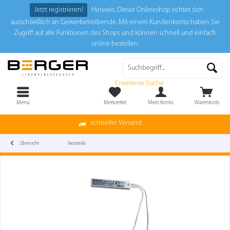
Jetzt registrieren!
Hinweis: Dieser Onlineshop richtet sich
ausschließlich an Gewerbetreibende. Mit einem Kundenkonto haben Sie
Zugriff auf alle Funktionen des Shops und können schnell und einfach
online bestellen.
Erweiterte Suche
Menü
Merkzettel
Mein Konto
Warenkorb
schneller Versand
Übersicht
Netzteile